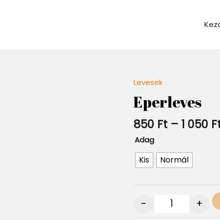
Kez
Levesek
Quantity
Eperleves
850
Ft
–
1 050
F
Adag
Kis
Normál
-
+