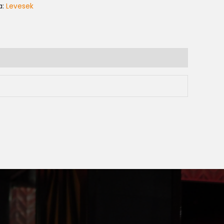
a:
Levesek