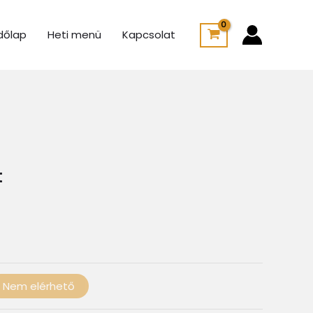
dőlap
Heti menü
Kapcsolat
Ártartomány:
850 Ft
-
1
t
050 Ft
Nem elérhető