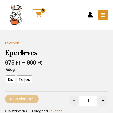
Skip
Main
to
Men
content
Ártartomány:
Levesek
Quantity
675 Ft
Eperleves
-
960 Ft
675
Ft
–
960
Ft
Adag
Kis
Teljes
Nem elérhető
-
+
Cikkszám:
N/A
Kategória:
Levesek