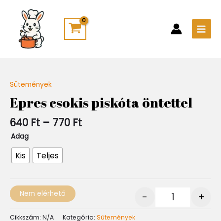
Skip
Main
to
Men
content
Ártartomány:
Sütemények
Quantity
640 Ft
Epres csokis piskóta öntettel
-
770 Ft
640
Ft
–
770
Ft
Adag
Kis
Teljes
Nem elérhető
-
+
Cikkszám:
N/A
Kategória:
Sütemények