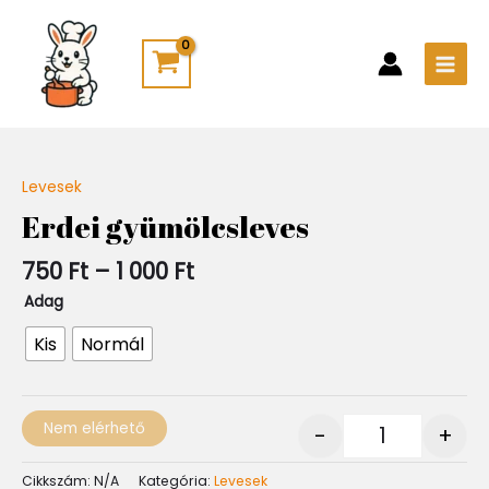
Skip
Main
to
Men
content
Ártartomány:
Levesek
Quantity
750 Ft
Erdei gyümölcsleves
-
1
750
Ft
–
1 000
Ft
000 Ft
Adag
Kis
Normál
Nem elérhető
-
+
Cikkszám:
N/A
Kategória:
Levesek