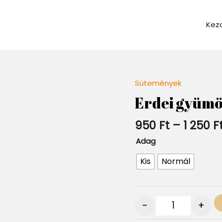
Kez
Sütemények
Quantity
Erdei gyümö
950
Ft
–
1 250
F
Adag
Kis
Normál
-
+