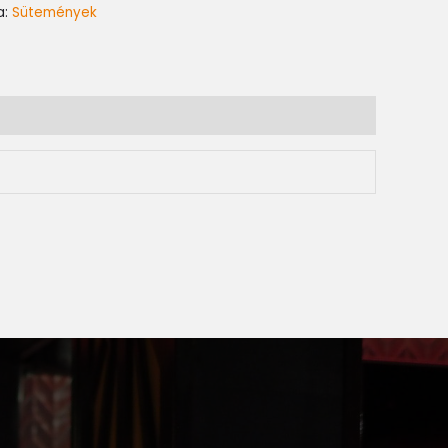
a:
Sütemények