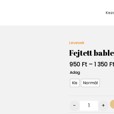
Kez
Levesek
Quantity
Fejtett babl
950
Ft
–
1 350
F
Adag
Kis
Normál
-
+