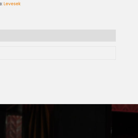
a:
Levesek