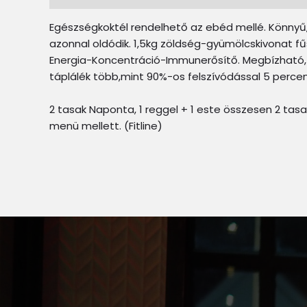
Egészségkoktél rendelhető az ebéd mellé. Könnyű,
azonnal oldódik. 1,5kg zöldség-gyümölcskivonat fű
Energia-Koncentráció-Immunerősítő. Megbízható
táplálék több,mint 90%-os felszívódással 5 percen 
2 tasak Naponta, 1 reggel + 1 este összesen 2 tas
menü mellett. (Fitline)