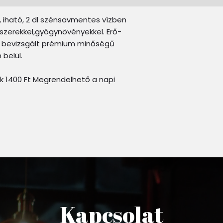
 iható, 2 dl szénsavmentes vízben
szerekkel,gyógynövényekkel. Erő-
, bevizsgált prémium minőségű
belül.
ak 1400 Ft Megrendelhető a napi
Kapcsolat