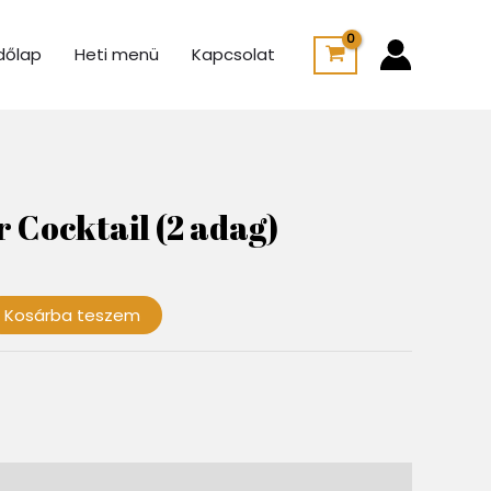
dőlap
Heti menü
Kapcsolat
r Cocktail (2 adag)
Kosárba teszem