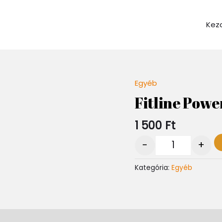
Kez
Egyéb
Quantity
Fitline Powe
1 500
Ft
-
+
Kategória:
Egyéb