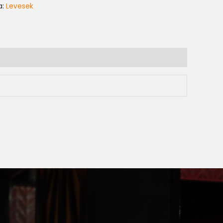
a:
Levesek