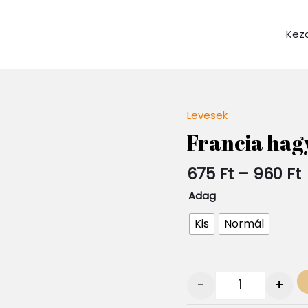
Kez
Levesek
Quantity
Francia hag
675
Ft
–
960
Ft
Adag
Kis
Normál
-
+