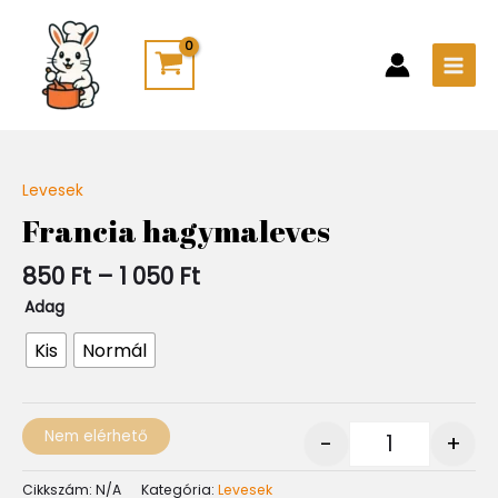
Skip
Main
to
Men
content
Ártartomány:
Levesek
Quantity
850 Ft
Francia hagymaleves
-
1
850
Ft
–
1 050
Ft
050 Ft
Adag
Kis
Normál
Nem elérhető
-
+
Cikkszám:
N/A
Kategória:
Levesek