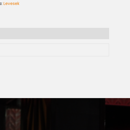
a:
Levesek