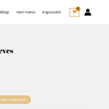
dőlap
Heti menü
Kapcsolat
Ártartomány:
775 Ft
eves
-
100 Ft
Nem elérhető