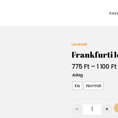
Kez
Levesek
Quantity
Frankfurti l
1
775
Ft
–
1 100
Ft
Adag
Kis
Normál
-
+