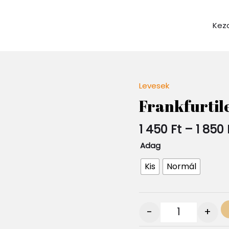
Kez
Levesek
Quantity
Frankfurtil
1 450
Ft
–
1 850
Adag
Kis
Normál
-
+