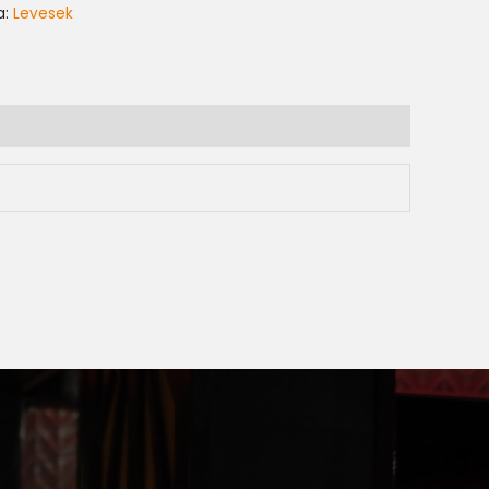
a:
Levesek