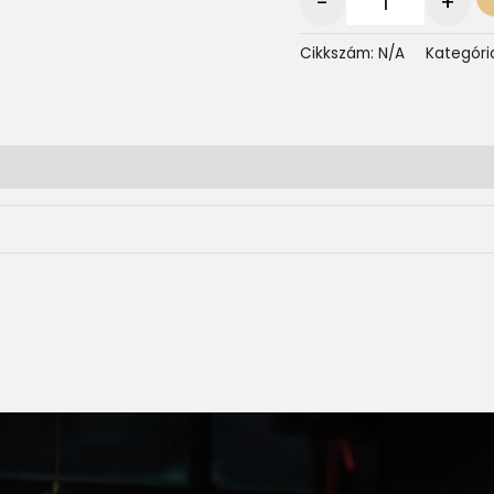
-
+
Cikkszám:
N/A
Kategóri