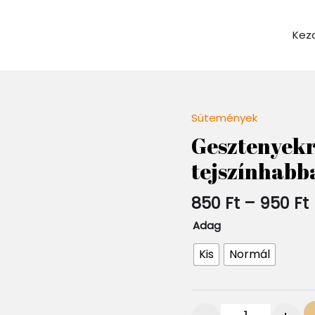
Kez
Sütemények
Quantity
Gesztenyekr
tejszínhabb
850
Ft
–
950
Ft
Adag
Kis
Normál