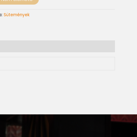
a:
Sütemények