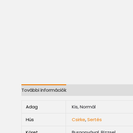
További információk
Adag
Kis, Normál
Hús
Csirke
,
Sertés
Köret
Burgonyával, Rizzsel