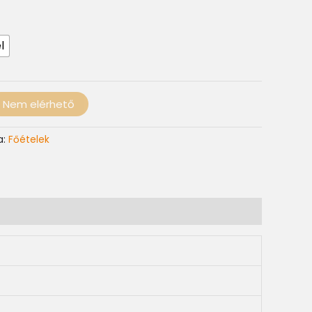
l
Nem elérhető
a:
Főételek