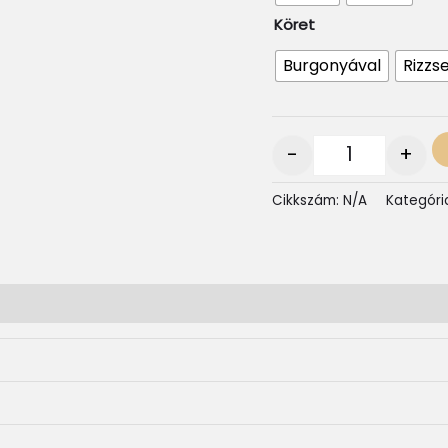
Köret
Burgonyával
Rizzse
-
+
Cikkszám:
N/A
Kategóri