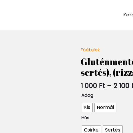
Kez
Főételek
Quantity
Gluténmentes
sertés), (riz
1 000
Ft
–
2 100
Adag
Kis
Normál
Hús
Csirke
Sertés