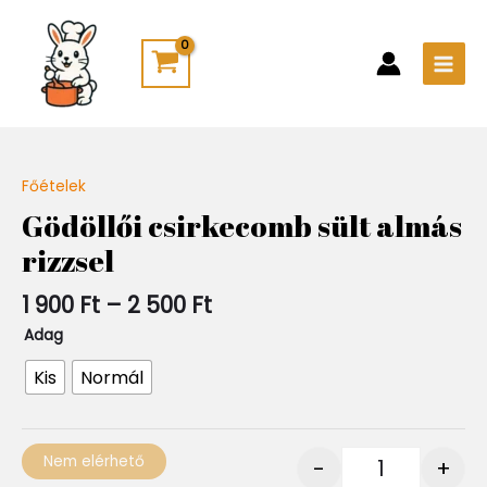
Skip
Main
to
Men
content
Ártartomány:
Főételek
Quantity
1
Gödöllői csirkecomb sült almás
900 Ft
rizzsel
-
2
500 Ft
1 900
Ft
–
2 500
Ft
Adag
Kis
Normál
Nem elérhető
-
+