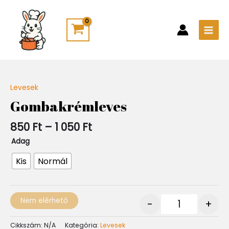
Skip
Main
to
Men
content
Ártartomány:
Levesek
Quantity
850 Ft
Gombakrémleves
-
1
850
Ft
–
1 050
Ft
050 Ft
Adag
Kis
Normál
Nem elérhető
-
+
Cikkszám:
N/A
Kategória:
Levesek