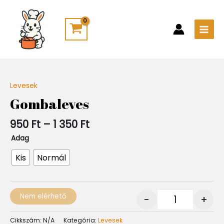
Skip
Main
to
Men
content
Ártartomány:
Levesek
Quantity
950 Ft
Gombaleves
-
1
950
Ft
–
1 350
Ft
350 Ft
Adag
Kis
Normál
Nem elérhető
-
+
Cikkszám:
N/A
Kategória:
Levesek