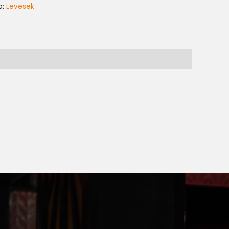
a:
Levesek