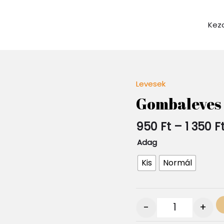
Kez
Levesek
Quantity
Gombaleves
950
Ft
–
1 350
F
Adag
Kis
Normál
-
+