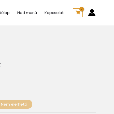
dőlap
Heti menü
Kapcsolat
Ártartomány:
950 Ft
-
1
t
350 Ft
Nem elérhető