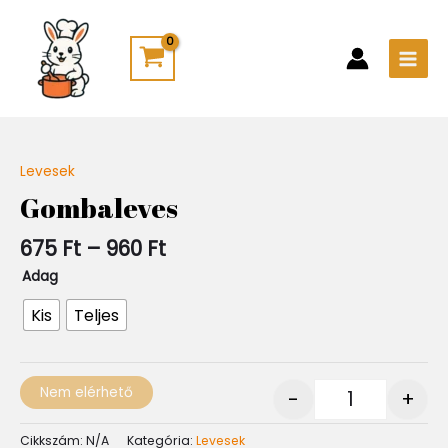
Skip
Main
to
Men
content
Ártartomány:
Levesek
Quantity
675 Ft
Gombaleves
-
960 Ft
675
Ft
–
960
Ft
Adag
Kis
Teljes
Nem elérhető
-
+
Cikkszám:
N/A
Kategória:
Levesek