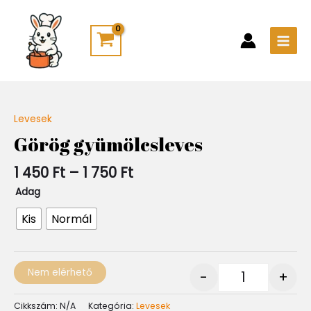
Skip
Main
to
Men
content
Ártartomány:
Levesek
Quantity
1
Görög gyümölcsleves
450 Ft
-
1 450
Ft
–
1 750
Ft
1
750 Ft
Adag
Kis
Normál
Nem elérhető
-
+
Cikkszám:
N/A
Kategória:
Levesek