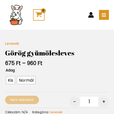
Skip
Main
to
Men
content
Ártartomány:
Levesek
Quantity
675 Ft
Görög gyümölcsleves
-
960 Ft
675
Ft
–
960
Ft
Adag
Kis
Normál
Nem elérhető
-
+
Cikkszám:
N/A
Kategória:
Levesek