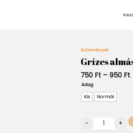
Kez
Sütemények
Quantity
Grízes almá
750
Ft
–
950
Ft
Adag
Kis
Normál
-
+