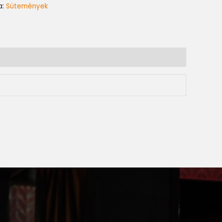
a:
Sütemények