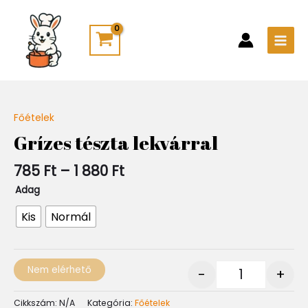
Skip
Main
to
Men
content
Ártartomány:
Főételek
Quantity
785 Ft
Grízes tészta lekvárral
-
1
785
Ft
–
1 880
Ft
880 Ft
Adag
Kis
Normál
Nem elérhető
-
+
Cikkszám:
N/A
Kategória:
Főételek