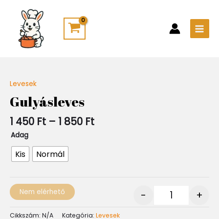
Skip
Main
to
Men
content
Ártartomány:
Levesek
Quantity
1
Gulyásleves
450 Ft
-
1 450
Ft
–
1 850
Ft
1
850 Ft
Adag
Kis
Normál
Nem elérhető
-
+
Cikkszám:
N/A
Kategória:
Levesek