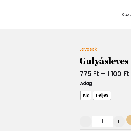
Kez
Levesek
Quantity
Gulyásleves
1
775
Ft
–
1 100
Ft
Adag
Kis
Teljes
-
+