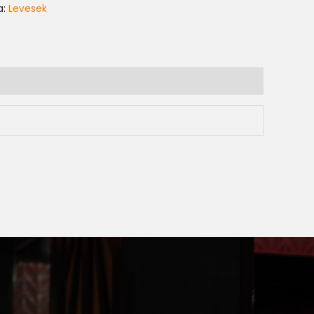
a:
Levesek