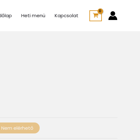
dőlap
Heti menü
Kapcsolat
Ártartomány:
775 Ft
-
100 Ft
Nem elérhető