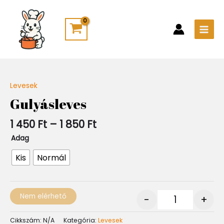
Skip
Main
to
Men
content
Ártartomány:
Levesek
Quantity
1
Gulyásleves
450 Ft
-
1 450
Ft
–
1 850
Ft
1
850 Ft
Adag
Kis
Normál
Nem elérhető
-
+
Cikkszám:
N/A
Kategória:
Levesek