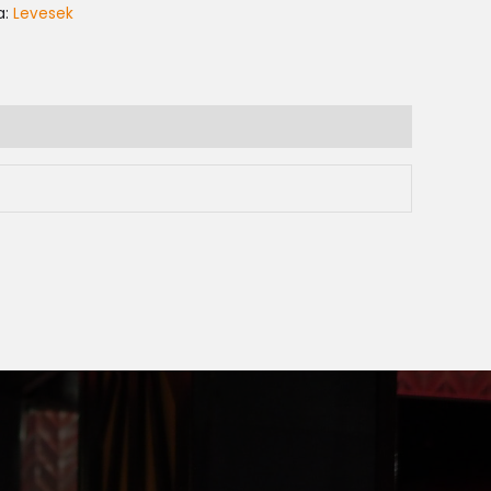
a:
Levesek