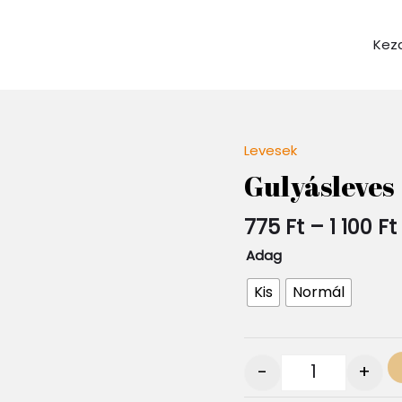
Kez
Levesek
Quantity
Gulyásleves
1
775
Ft
–
1 100
Ft
Adag
Kis
Normál
-
+