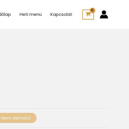
dőlap
Heti menü
Kapcsolat
Ártartomány:
775 Ft
-
100 Ft
Nem elérhető