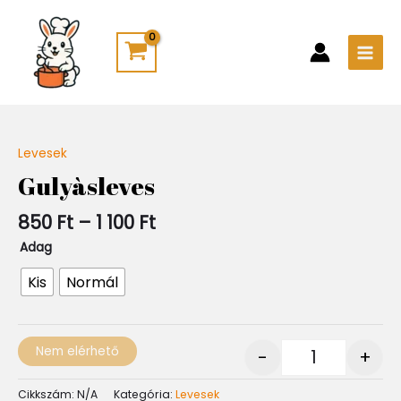
Skip
Main
to
Men
content
Ártartomány:
Levesek
Quantity
850 Ft
Gulyàsleves
-
1
850
Ft
–
1 100
Ft
100 Ft
Adag
Kis
Normál
Nem elérhető
-
+
Cikkszám:
N/A
Kategória:
Levesek