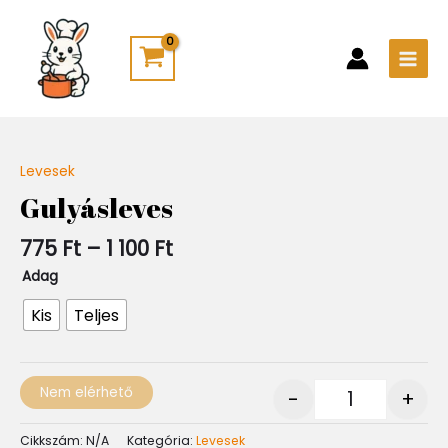
Skip
Main
to
Men
content
Ártartomány:
Levesek
Quantity
775 Ft
Gulyásleves
-
1
775
Ft
–
1 100
Ft
100 Ft
Adag
Kis
Teljes
Nem elérhető
-
+
Cikkszám:
N/A
Kategória:
Levesek