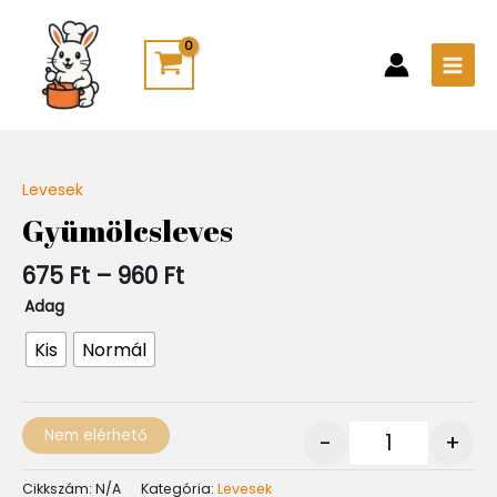
Skip
Main
to
Men
content
Ártartomány:
Levesek
Quantity
675 Ft
Gyümölcsleves
-
960 Ft
675
Ft
–
960
Ft
Adag
Kis
Normál
Nem elérhető
-
+
Cikkszám:
N/A
Kategória:
Levesek