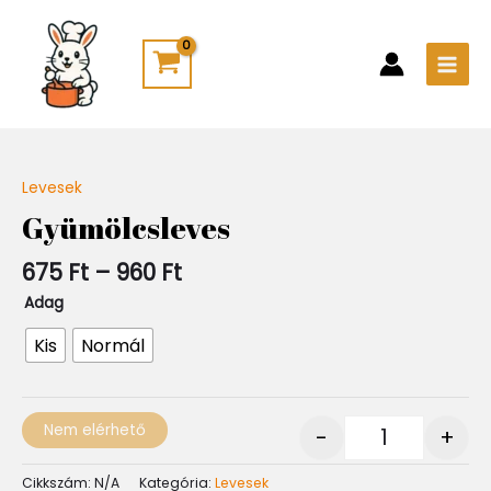
Skip
Main
to
Men
content
Ártartomány:
Levesek
Quantity
675 Ft
Gyümölcsleves
-
960 Ft
675
Ft
–
960
Ft
Adag
Kis
Normál
Nem elérhető
-
+
Cikkszám:
N/A
Kategória:
Levesek