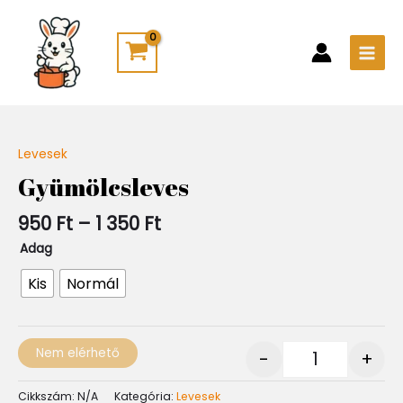
Skip
Main
to
Men
content
Ártartomány:
Levesek
Quantity
950 Ft
Gyümölcsleves
-
1
950
Ft
–
1 350
Ft
350 Ft
Adag
Kis
Normál
Nem elérhető
-
+
Cikkszám:
N/A
Kategória:
Levesek