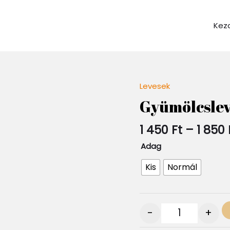
Kez
Levesek
Quantity
Gyümölcslev
1 450
Ft
–
1 850
Adag
Kis
Normál
-
+