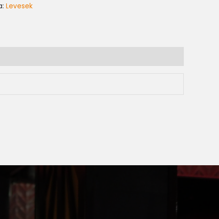
a:
Levesek