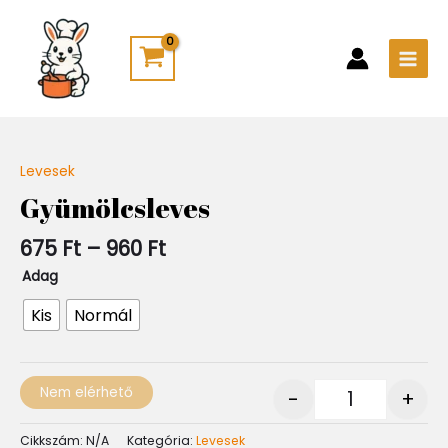
Skip
Main
to
Men
content
Ártartomány:
Levesek
Quantity
675 Ft
Gyümölcsleves
-
960 Ft
675
Ft
–
960
Ft
Adag
Kis
Normál
Nem elérhető
-
+
Cikkszám:
N/A
Kategória:
Levesek