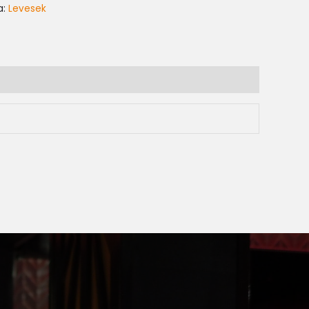
a:
Levesek