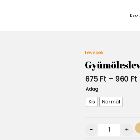
Kez
Levesek
Quantity
Gyümölcslev
675
Ft
–
960
Ft
Adag
Kis
Normál
-
+