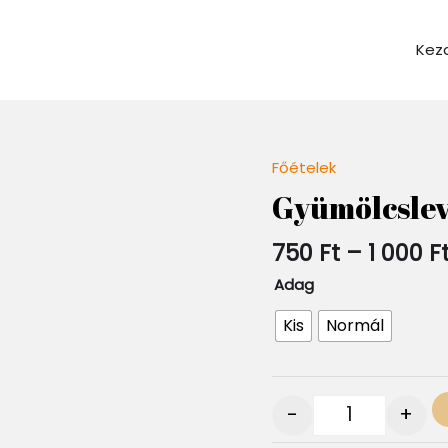
Kez
Főételek
Quantity
Gyümölcslev
750
Ft
–
1 000
F
Adag
Kis
Normál
-
+