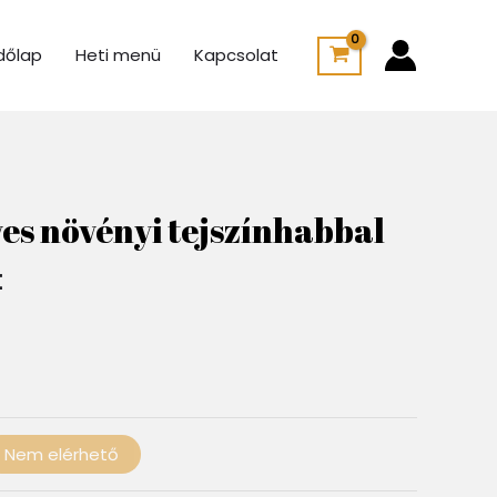
dőlap
Heti menü
Kapcsolat
Ártartomány:
750 Ft
es növényi tejszínhabbal
-
1
t
000 Ft
Nem elérhető