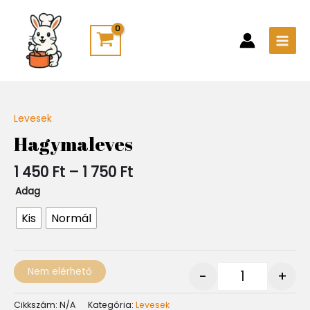
Skip
Main
to
Men
content
Ártartomány:
Levesek
Quantity
1
Hagymaleves
450 Ft
-
1 450
Ft
–
1 750
Ft
1
750 Ft
Adag
Kis
Normál
Nem elérhető
-
+
Cikkszám:
N/A
Kategória:
Levesek