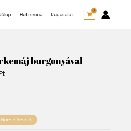
dőlap
Heti menü
Kapcsolat
Ártartomány:
1
rkemáj burgonyával
400 Ft
-
Ft
2
100 Ft
Nem elérhető