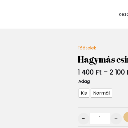
Kez
Főételek
Quantity
Hagymás csi
1 400
Ft
–
2 100
Adag
Kis
Normál
-
+