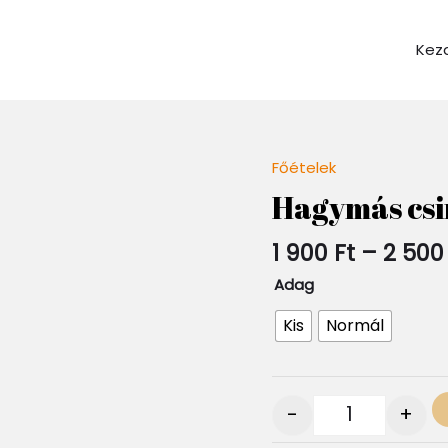
Kez
Főételek
Quantity
Hagymás csi
1 900
Ft
–
2 50
Adag
Kis
Normál
-
+