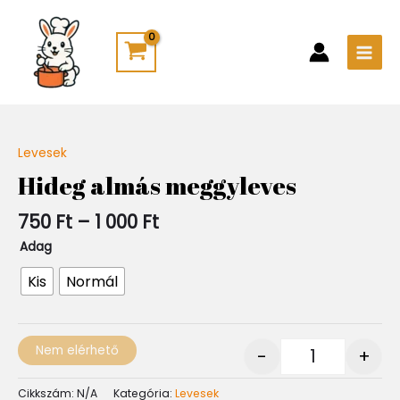
Skip
Main
to
Men
content
Ártartomány:
Levesek
Quantity
750 Ft
Hideg almás meggyleves
-
1
750
Ft
–
1 000
Ft
000 Ft
Adag
Kis
Normál
Nem elérhető
-
+
Cikkszám:
N/A
Kategória:
Levesek