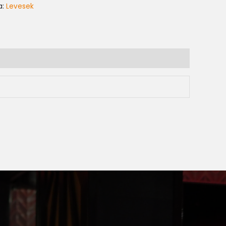
a:
Levesek