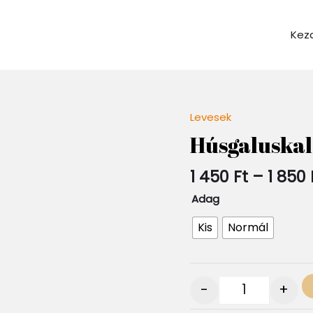
Kez
Levesek
Quantity
Húsgaluskal
1 450
Ft
–
1 850
Adag
Kis
Normál
-
+