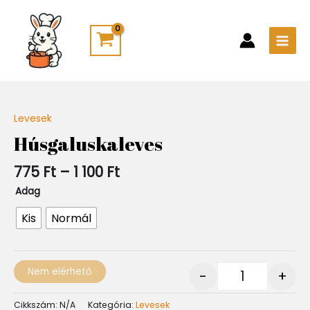
Skip
Main
to
Men
content
Ártartomány:
Levesek
Quantity
775 Ft
Húsgaluskaleves
-
1
775
Ft
–
1 100
Ft
100 Ft
Adag
Kis
Normál
Nem elérhető
-
+
Cikkszám:
N/A
Kategória:
Levesek