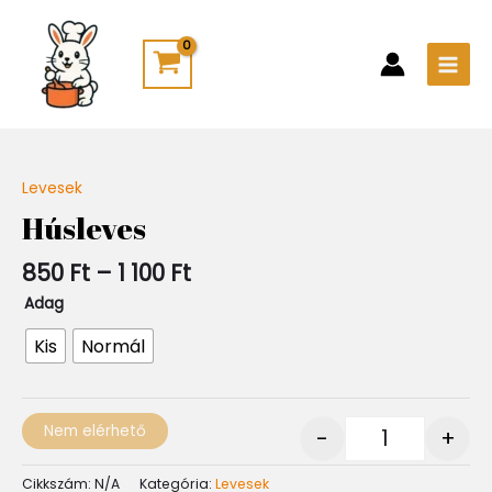
Skip
Main
to
Men
content
Ártartomány:
Levesek
Quantity
850 Ft
Húsleves
-
1
850
Ft
–
1 100
Ft
100 Ft
Adag
Kis
Normál
Nem elérhető
-
+
Cikkszám:
N/A
Kategória:
Levesek