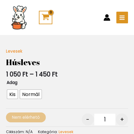
Skip
Main
to
Men
content
Ártartomány:
Levesek
Quantity
1
Húsleves
050 Ft
-
1 050
Ft
–
1 450
Ft
1
450 Ft
Adag
Kis
Normál
Nem elérhető
-
+
Cikkszám:
N/A
Kategória:
Levesek