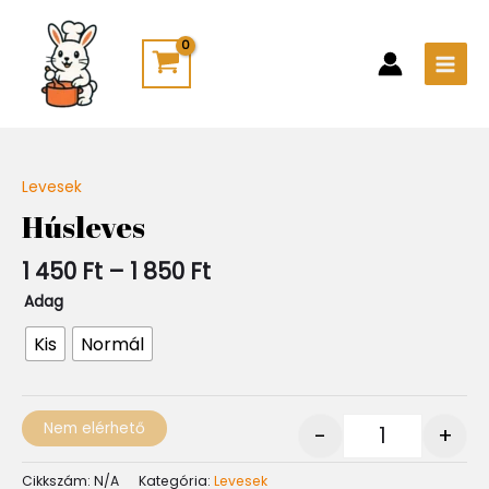
Skip
Main
to
Men
content
Ártartomány:
Levesek
Quantity
1
Húsleves
450 Ft
-
1 450
Ft
–
1 850
Ft
1
850 Ft
Adag
Kis
Normál
Nem elérhető
-
+
Cikkszám:
N/A
Kategória:
Levesek