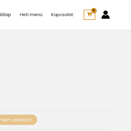
dőlap
Heti menü
Kapcsolat
Ártartomány:
775 Ft
-
100 Ft
Nem elérhető