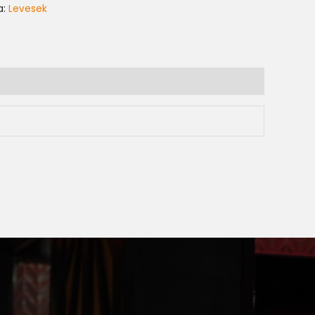
a:
Levesek