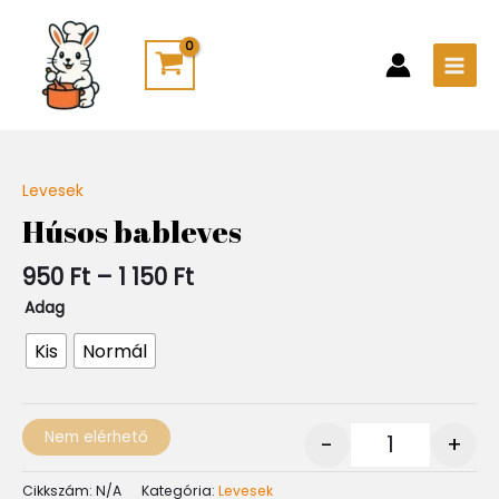
Skip
Main
to
Men
content
Ártartomány:
Levesek
Quantity
950 Ft
Húsos bableves
-
1
950
Ft
–
1 150
Ft
150 Ft
Adag
Kis
Normál
Nem elérhető
-
+
Cikkszám:
N/A
Kategória:
Levesek