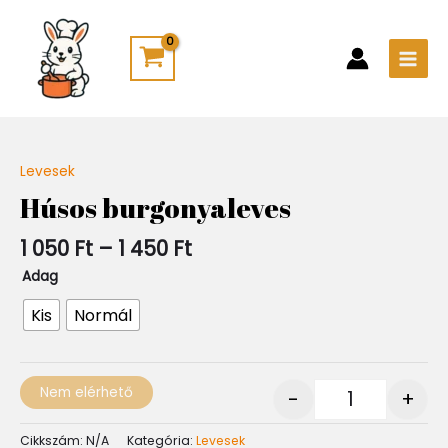
Skip
Main
to
Men
content
Ártartomány:
Levesek
Quantity
1
Húsos burgonyaleves
050 Ft
-
1 050
Ft
–
1 450
Ft
1
450 Ft
Adag
Kis
Normál
Nem elérhető
-
+
Cikkszám:
N/A
Kategória:
Levesek