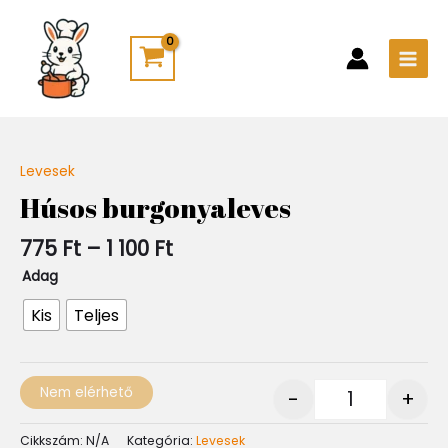
Skip
Main
to
Men
content
Ártartomány:
Levesek
Quantity
775 Ft
Húsos burgonyaleves
-
1
775
Ft
–
1 100
Ft
100 Ft
Adag
Kis
Teljes
Nem elérhető
-
+
Cikkszám:
N/A
Kategória:
Levesek