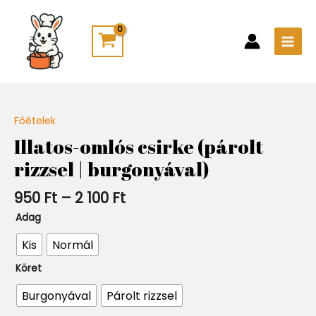
Skip
Main
to
Men
content
Ártartomány:
Főételek
Quantity
950 Ft
Illatos-omlós csirke (párolt
-
rizzsel | burgonyával)
2
100 Ft
950
Ft
–
2 100
Ft
Adag
Kis
Normál
Köret
Burgonyával
Párolt rizzsel