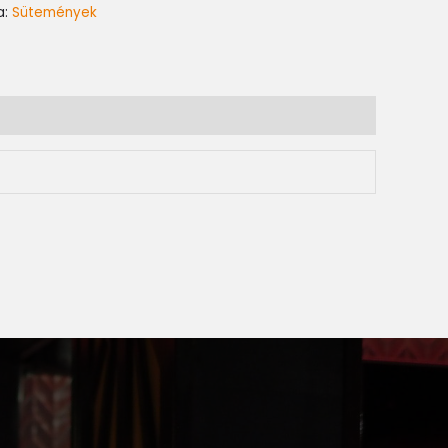
a:
Sütemények