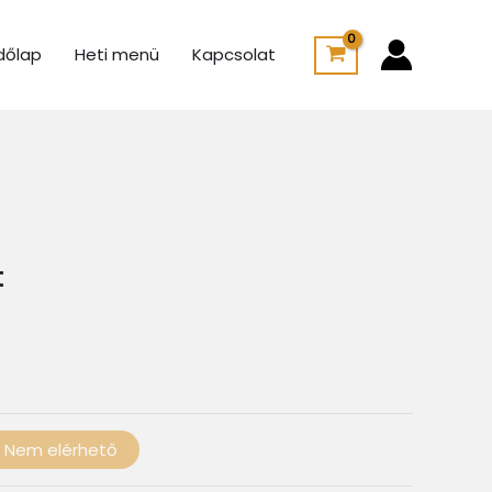
dőlap
Heti menü
Kapcsolat
Ártartomány:
950 Ft
-
1
t
250 Ft
Nem elérhető