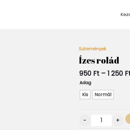
Kez
Sütemények
Quantity
Ízes rolád
950
Ft
–
1 250
F
Adag
Kis
Normál
-
+